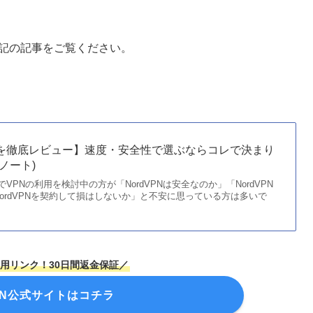
下記の記事をご覧ください。
評判を徹底レビュー】速度・安全性で選ぶならコレで決まり
ーノート)
でVPNの利用を検討中の方が「NordVPNは安全なのか」「NordVPN
ordVPNを契約して損はしないか」と不安に思っている方は多いで
適用リンク！30日間返金保証／
VPN公式サイトはコチラ