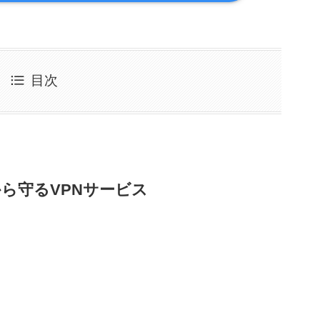
目次
から守るVPNサービス