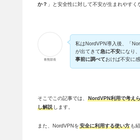
か？
」と安全性に対して不安が生まれやすく
私はNordVPN導入後、「N
が出てきて
急に不安
になり
事前に調べて
おけば不安に
青熊部長
そこでこの記事では、
NordVPN利用で考
し解説
します。
また、NordVPNを
安全に利用する使い方
も