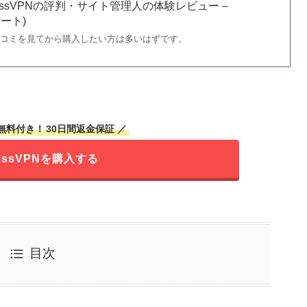
essVPNの評判・サイト管理人の体験レビュー –
ノート)
判・口コミを見てから購入したい方は多いはずです。
無料付き！
30日間返金保証 ／
ressVPNを購入する
目次