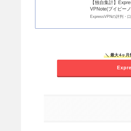
【独自集計】Expr
VPNote(ブイピー
ExpressVPNの評
＼ 最大
4ヶ月
Exp