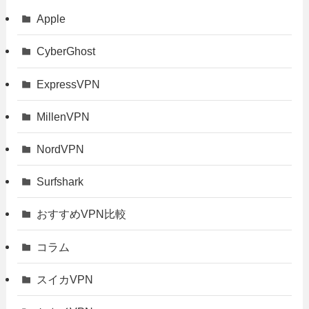
Apple
CyberGhost
ExpressVPN
MillenVPN
NordVPN
Surfshark
おすすめVPN比較
コラム
スイカVPN