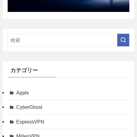
カテゴリー
Apple
CyberGhost
ExpressVPN
MillenVPN