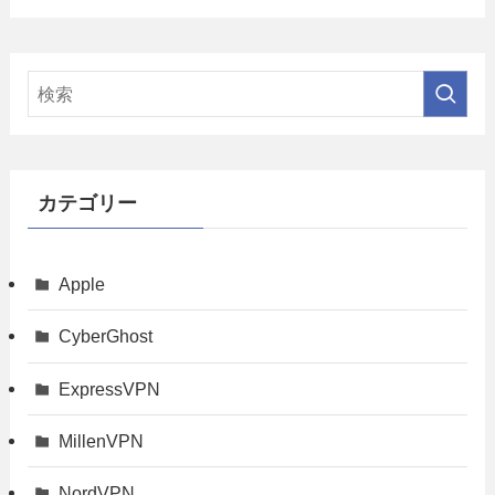
カテゴリー
Apple
CyberGhost
ExpressVPN
MillenVPN
NordVPN